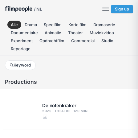
/ NL
Sign up
Alle
Drama
Speelfilm
Korte film
Dramaserie
Documentaire
Animatie
Theater
Muziekvideo
Experiment
Opdrachtfilm
Commercial
Studio
Reportage
Keyword
Productions
De notenkraker
2025 · THEATRE · 120 MIN