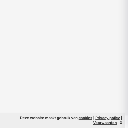
Deze website maakt gebruik van
cookies
|
Privacy policy
|
© 2026 Filmpeople
Info
Voorwaarden
X