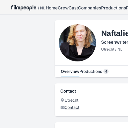
Home
Crew
Cast
Companies
Productions
/ NL
Naftali
Screenwriter
Utrecht / NL
Overview
Productions
4
Contact
Utrecht
Contact