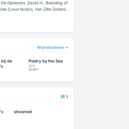
e, De Genezers, David H., Branding of
es (Love tactics, Van Zilte Zeden).
All productions →
bij de
Poetry by the Sea
's
2011
SCRIPT
5
's
showreel