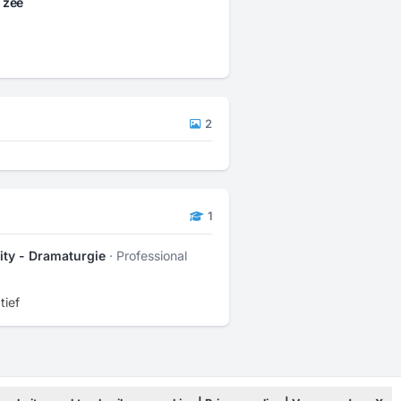
 zee
2
1
ity - Dramaturgie
· Professional
tief
Info