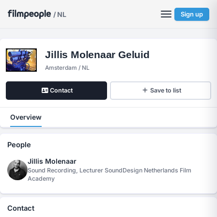
/ NL
Sign up
Jillis Molenaar Geluid
Amsterdam / NL
Contact
Save to list
Overview
People
Jillis Molenaar
Sound Recording, Lecturer SoundDesign Netherlands Film
Academy
Contact