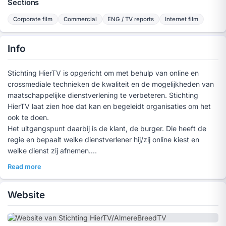
Sections
Corporate film
Commercial
ENG / TV reports
Internet film
Info
Stichting HierTV is opgericht om met behulp van online en
crossmediale technieken de kwaliteit en de mogelijkheden van
maatschappelijke dienstverlening te verbeteren. Stichting
HierTV laat zien hoe dat kan en begeleidt organisaties om het
ook te doen.
Het uitgangspunt daarbij is de klant, de burger. Die heeft de
regie en bepaalt welke dienstverlener hij/zij online kiest en
welke dienst zij afnemen.
De mensen achter stichting HierTV, hebben een lange staat van
Read more
dienst op het gebied van innovatie op technisch, inhoudelijk,
zorg- en maatschappelijk gebied. Maria Zaal als directeur en
Website
Pier Tholen als bestuurslid zijn de gezichten van stichting
HierTV.
Als sociale ondernemer participeert de stichting in tal van