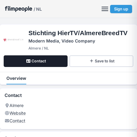
/ NL
Sign up
Stichting HierTV/AlmereBreedTV
Modern Media, Video Company
Almere / NL
Contact
Save to list
Overview
Contact
Almere
Website
Contact