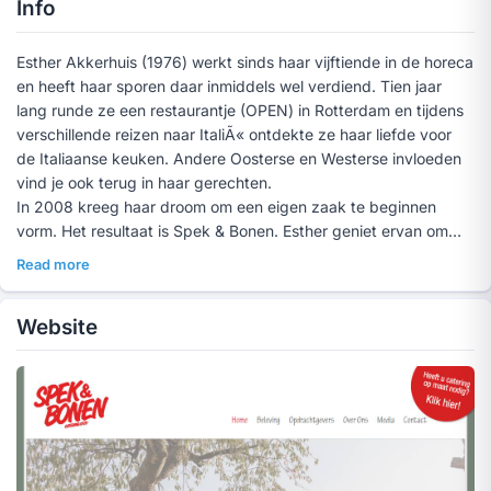
Info
Esther Akkerhuis (1976) werkt sinds haar vijftiende in de horeca
en heeft haar sporen daar inmiddels wel verdiend. Tien jaar
lang runde ze een restaurantje (OPEN) in Rotterdam en tijdens
verschillende reizen naar ItaliÃ« ontdekte ze haar liefde voor
de Italiaanse keuken. Andere Oosterse en Westerse invloeden
vind je ook terug in haar gerechten.
In 2008 kreeg haar droom om een eigen zaak te beginnen
vorm. Het resultaat is Spek & Bonen. Esther geniet ervan om
andere mensen blij te maken met haar eten en gezelligheid.
Read more
Spek & Bonen is een catering zoals ze hem zelf graag zou
bestellen: lekker eten, bewust, uit het seizoen en waar mogelijk
Website
biologisch, met liefde klaargemaakt en in eigen stijl opgediend.
Ruim drie jaar na oprichting werkt ze samen met een team en
heeft Spek & Bonen een grote diversiteit aan opdrachtgevers,
en een cateringbus waarmee op locatie gekookt kan worden.
Naast lekker eten staat duurzaamheid hoog in het vaandel. In
het kader van 'alle kleine beetjes helpen' maakt Spek & Bonen
gebruik van zonnepanelen en ledverlichting en worden