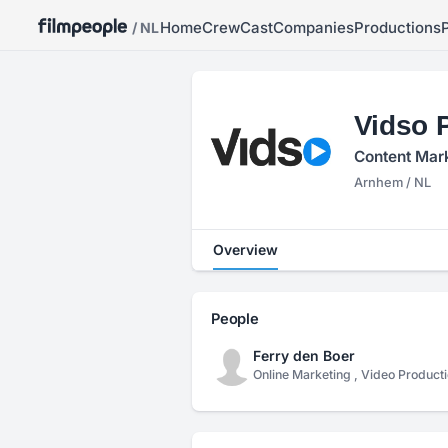
Home
Crew
Cast
Companies
Productions
/ NL
Vidso 
Content Mark
Arnhem / NL
Overview
People
Ferry den Boer
Online Marketing , Video Product