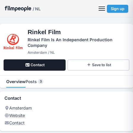
/ NL
Sign up
Rinkel Film
Rinkel Film Is An Independent Production
Company
Amsterdam / NL
Contact
Save to list
Overview
Posts
3
Contact
Amsterdam
Website
Contact