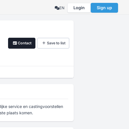
Login
Sign up
EN
Contact
Save to list
lijke service en castingvoorstellen
ste plaats komen.