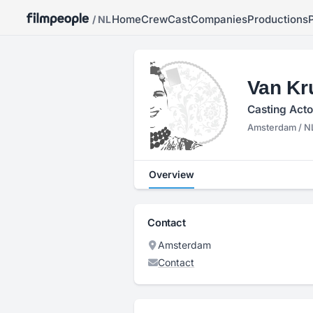
Home
Crew
Cast
Companies
Productions
/ NL
Van Kr
Casting Acto
Amsterdam / N
Overview
Contact
Amsterdam
Contact