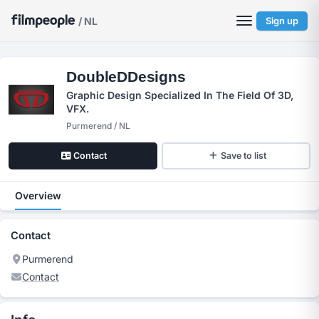
/ NL
Sign up
DoubleDDesigns
Graphic Design Specialized In The Field Of 3D,
VFX.
Purmerend / NL
Contact
Save to list
Overview
Contact
Purmerend
Contact