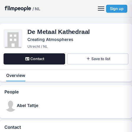
/ NL
Sign up
De Metaal Kathedraal
Creating Atmospheres
Utrecht / NL
Contact
Save to list
Overview
People
Abel Tattje
Contact