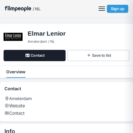
/ NL
Sign up
Elmar Lenior
Amsterdam / NL
Contact
Save to list
Overview
Contact
Amsterdam
Website
Contact
Info