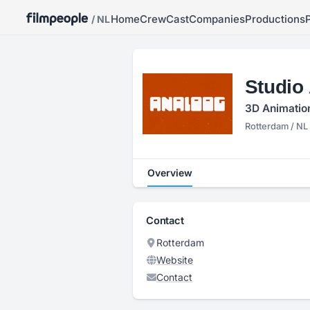
Home
Crew
Cast
Companies
Productions
/ NL
Studio
3D Animatio
Rotterdam / NL
Overview
Contact
Rotterdam
Website
Contact