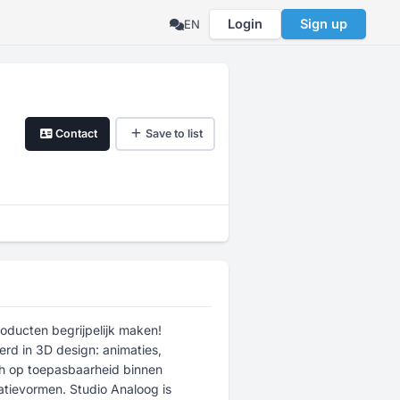
Login
Sign up
EN
Contact
Save to list
oducten begrijpelijk maken!
rd in 3D design: animaties,
ich op toepasbaarheid binnen
tievormen. Studio Analoog is