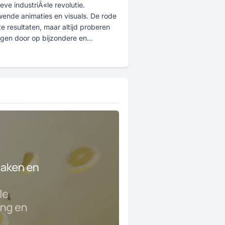
ve industriÃ«le revolutie.
wende animaties en visuals. De rode
te resultaten, maar altijd proberen
eggen door op bijzondere en
en.