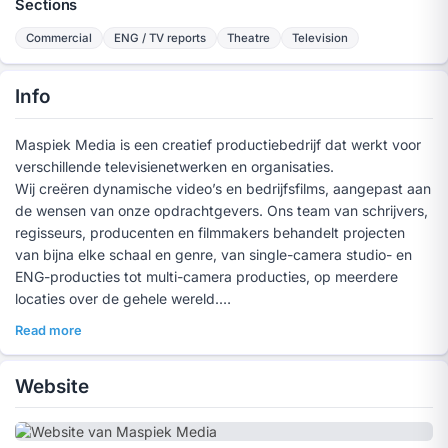
Sections
Commercial
ENG / TV reports
Theatre
Television
Info
Maspiek Media is een creatief productiebedrijf dat werkt voor
verschillende televisienetwerken en organisaties.
Wij creëren dynamische video’s en bedrijfsfilms, aangepast aan
de wensen van onze opdrachtgevers. Ons team van schrijvers,
regisseurs, producenten en filmmakers behandelt projecten
van bijna elke schaal en genre, van single-camera studio- en
ENG-producties tot multi-camera producties, op meerdere
locaties over de gehele wereld.
Ongeacht de omvang of het budget, benaderen we alle
Read more
projecten op dezelfde manier…
Wij maken uw productie beter dan u ooit voor mogelijk heeft
Website
gehouden.