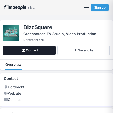
/ NL
Sign up
BizzSquare
Greenscreen TV Studio, Video Production
Dordrecht / NL
Contact
Save to list
Overview
Contact
Dordrecht
Website
Contact