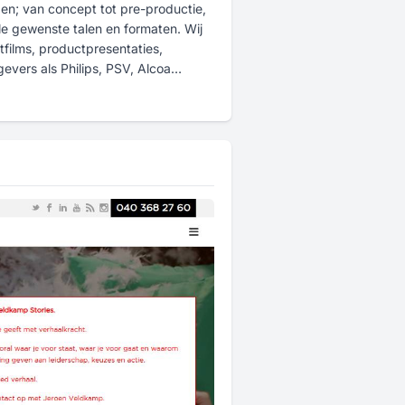
bben; van concept tot pre-productie,
le gewenste talen en formaten. Wij
ilms, productpresentaties,
evers als Philips, PSV, Alcoa
. Maar ook voor diverse
ingen en stichtingen als de NMa,
s en Rotary International.