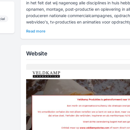
in het feit dat wij nagenoeg alle disciplines in huis he
opnamen, montage, post-productie en oplevering in al
produceren nationale commercialcampagnes, opdrachtf
ial
webvideo's, tv-producties en animaties voor opdrachtg
Aluminium, Swiss Sense, Olympus, de Efteling en E.ON
Read more
gerenommeerde (inter)nationale (semi)overheidsinstell
VVV Nederland, GGD, Europese Unie, diverse ministerie
Website