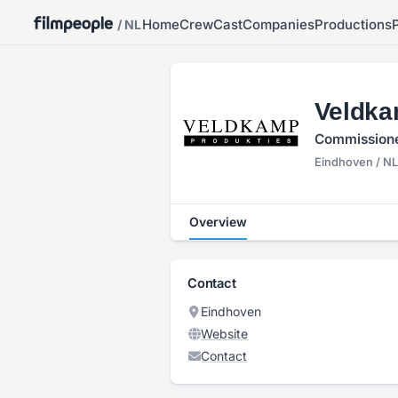
Home
Crew
Cast
Companies
Productions
/ NL
Veldka
Commissione
Eindhoven / NL
Overview
Contact
Eindhoven
Website
Contact