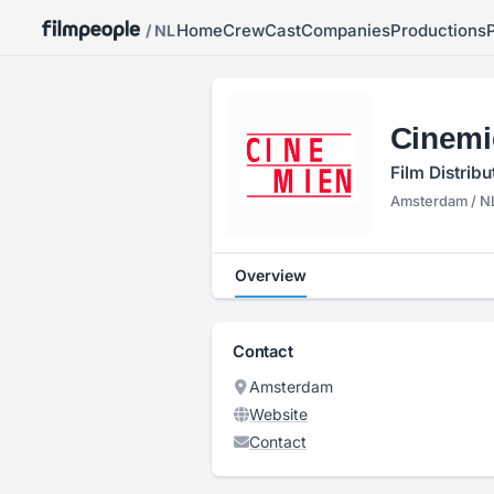
Home
Crew
Cast
Companies
Productions
/ NL
Cinemie
Film Distribu
Amsterdam / N
Overview
Contact
Amsterdam
Website
Contact