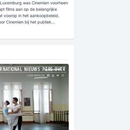
en Luxemburg was Cinemien voorheen
t films aan op de belangrijke
taat voorop in het aankoopbeleid.
or Cinemien bij het publiek
n kans en Cinemien is hen gedurende
or de toekomst zal Cinemien zich in