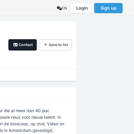
Login
Sign up
EN
Contact
Save to list
eur die al meer dan 40 jaar
goede neus voor nieuw talent. In
in de bioscoop, op dvd, Video on
 is in Amsterdam gevestigd,