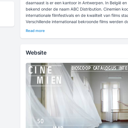
daarnaast is er een kantoor in Antwerpen. In België 
bekend onder de naam ABC Distribution. Cinemien koop
internationale filmfestivals en de kwaliteit van films s
Verschillende internationaal bekroonde films werden do
gebracht en nieuwe, talentvolle filmmakers kregen ee
Read more
hun carrière blijven volgen. Met ambitieuze plannen vo
blijven zetten voor 'Cinema that changes the picture'.
Website