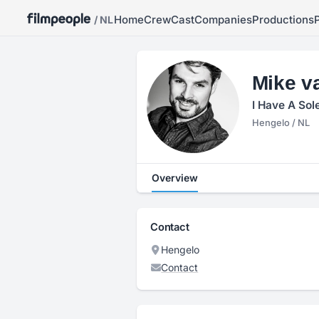
Home
Crew
Cast
Companies
Productions
/ NL
Mike v
I Have A Sol
Hengelo / NL
Overview
Contact
Hengelo
Contact