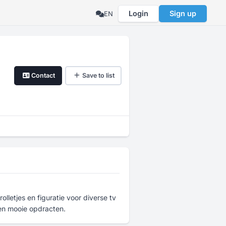
Login
Sign up
EN
Contact
Save to list
lletjes en figuratie voor diverse tv
 en mooie opdracten.