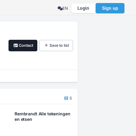
Login
Sign up
EN
Contact
Save to list
5
Rembrandt Alle tekeningen
en etsen