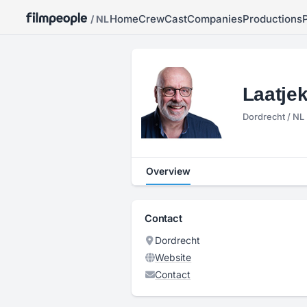
Home
Crew
Cast
Companies
Productions
/ NL
Laatje
Dordrecht / NL
Overview
Contact
Dordrecht
Website
Contact