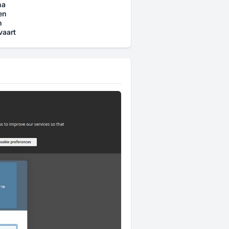
na
en
n
vaart