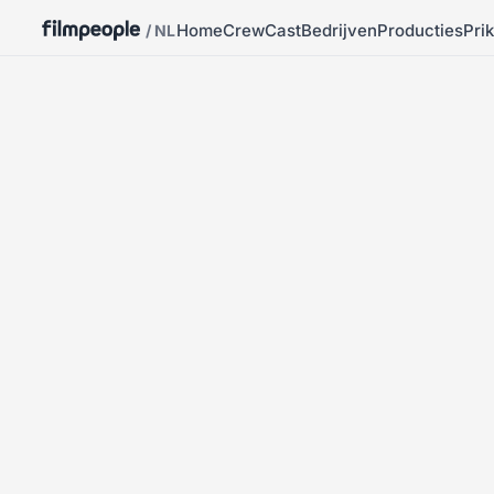
Home
Crew
Cast
Bedrijven
Producties
Pri
/ NL