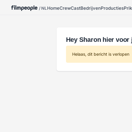
Home
Crew
Cast
Bedrijven
Producties
Pri
/ NL
Hey Sharon hier voor j
Helaas, dit bericht is verlopen