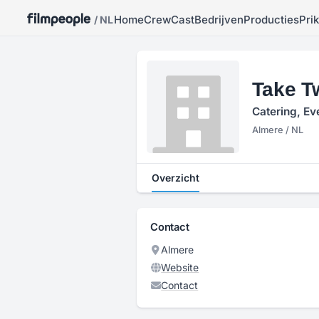
Home
Crew
Cast
Bedrijven
Producties
Pri
/ NL
Take T
Catering, Ev
Almere / NL
Overzicht
Contact
Almere
Website
Contact