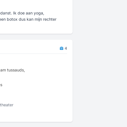
edanst. Ik doe aan yoga,
en botox dus kan mijn rechter
4
adam tussauds,
es
theater