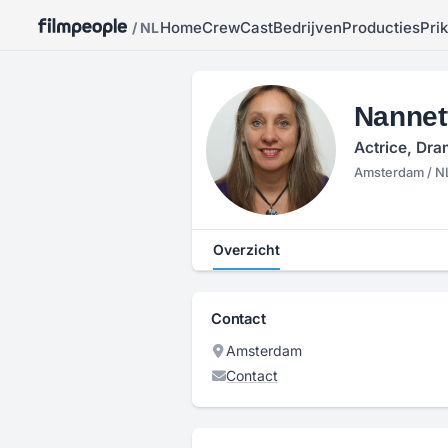
Home
Crew
Cast
Bedrijven
Producties
Pri
/ NL
Nannet
Actrice, Dra
Amsterdam / N
Overzicht
Contact
Amsterdam
Contact