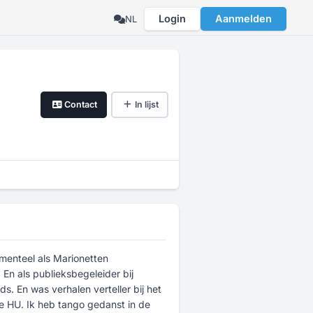
Login
Aanmelden
NL
Contact
In lijst
menteel als Marionetten
En als publieksbegeleider bij
s. En was verhalen verteller bij het
de HU. Ik heb tango gedanst in de