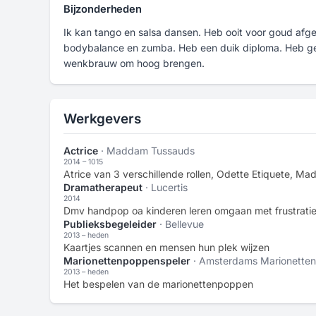
Bijzonderheden
Ik kan tango en salsa dansen. Heb ooit voor goud afg
bodybalance en zumba. Heb een duik diploma. Heb ge
wenkbrauw om hoog brengen.
Werkgevers
Actrice
· Maddam Tussauds
2014 – 1015
Atrice van 3 verschillende rollen, Odette Etiquete, M
Dramatherapeut
· Lucertis
2014
Dmv handpop oa kinderen leren omgaan met frustrati
Publieksbegeleider
· Bellevue
2013 – heden
Kaartjes scannen en mensen hun plek wijzen
Marionettenpoppenspeler
· Amsterdams Marionetten
2013 – heden
Het bespelen van de marionettenpoppen