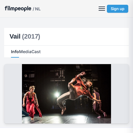
/ NL
Sign up
Vail
(2017)
Info
Media
Cast