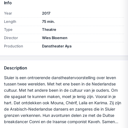
Info
Year
2017
Length
75 min.
Type
Theatre
Director
Wies Bloemen
Production
Danstheater Aya
Description
Sluier is een ontroerende danstheatervoorstelling over leven
tussen twee werelden. Met het ene been in de Nederlandse
cultuur. Met het andere been in de cultuur van je ouders. Om
die spagaat te kunnen maken, moet je lenig zijn. Vooral in je
hart. Dat ontdekken ook Mouna, Chérif, Laila en Karima. Zij zijn
de Arabisch-Nederlandse dansers en zangeres die in Sluier
grenzen verkennen. Hun avonturen delen ze met de Duitse
breakdancer Conni en de Iraanse componist Kaveh. Samen
zoeken ze zon. Maar voordat het licht wordt, dromen ze. Eén