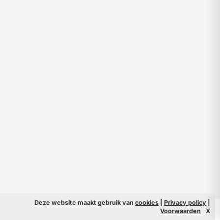
Deze website maakt gebruik van
cookies
|
Privacy policy
|
© 2026 Filmpeople
Info
Voorwaarden
X