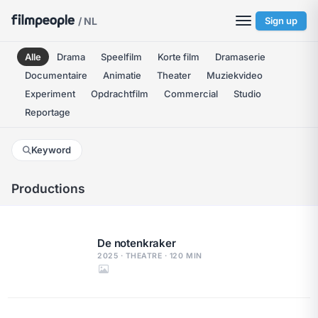
/ NL
Sign up
Alle
Drama
Speelfilm
Korte film
Dramaserie
Documentaire
Animatie
Theater
Muziekvideo
Experiment
Opdrachtfilm
Commercial
Studio
Reportage
Keyword
Productions
De notenkraker
2025 · THEATRE · 120 MIN