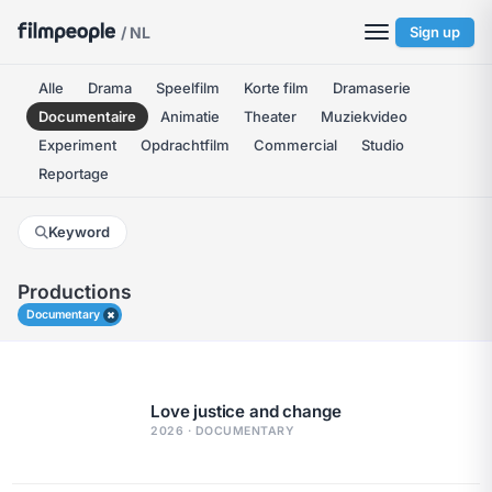
/ NL
Sign up
Alle
Drama
Speelfilm
Korte film
Dramaserie
Documentaire
Animatie
Theater
Muziekvideo
Experiment
Opdrachtfilm
Commercial
Studio
Reportage
Keyword
Productions
Documentary
Love justice and change
2026 · DOCUMENTARY