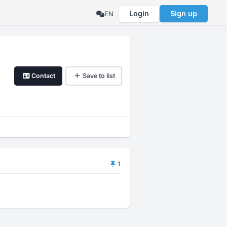
Login
Sign up
EN
Contact
Save to list
1