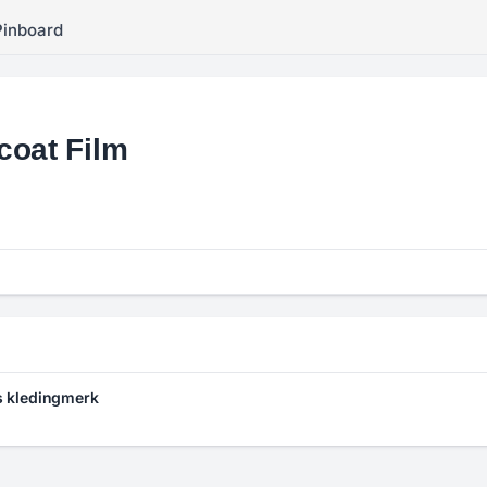
Pinboard
coat Film
s kledingmerk