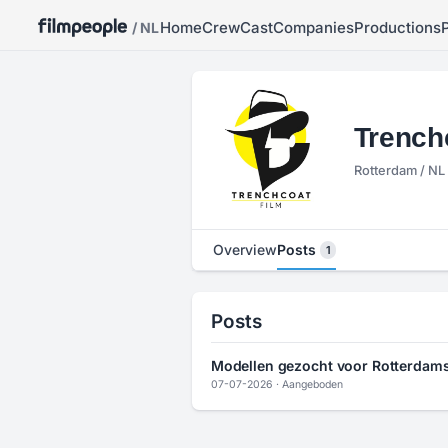
Home
Crew
Cast
Companies
Productions
/ NL
Trench
Rotterdam / NL
Overview
Posts
1
Posts
Modellen gezocht voor Rotterdam
07-07-2026
·
Aangeboden