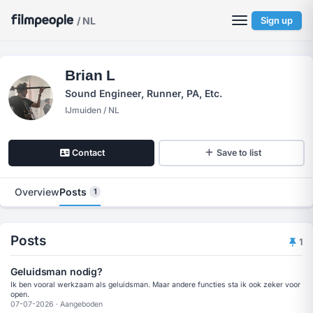
/ NL
Sign up
Brian L
Sound Engineer, Runner, PA, Etc.
IJmuiden / NL
Contact
Save to list
Overview
Posts
1
Posts
1
Geluidsman nodig?
Ik ben vooral werkzaam als geluidsman. Maar andere functies sta ik ook zeker voor
open.
07-07-2026
·
Aangeboden