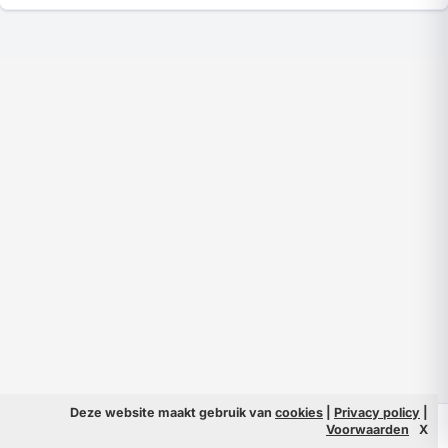
Deze website maakt gebruik van
cookies
|
Privacy policy
|
© 2026 Filmpeople
Info
Voorwaarden
X