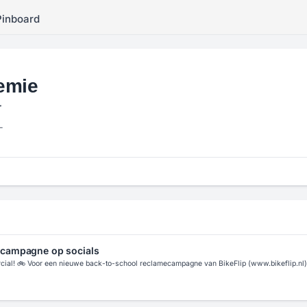
Pinboard
emie
r
L
p campagne op socials
cial! 🚲 Voor een nieuwe back-to-school reclamecampagne van BikeFlip (www.bikeflip.nl) 