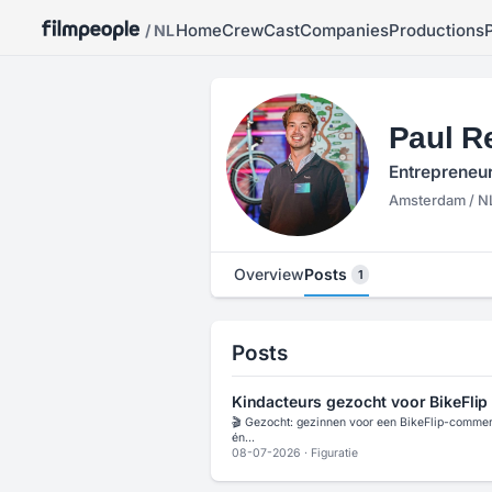
Home
Crew
Cast
Companies
Productions
/ NL
Paul R
Entrepreneu
Amsterdam / N
Overview
Posts
1
Posts
Kindacteurs gezocht voor BikeFli
🎬 Gezocht: gezinnen voor een BikeFlip-commer
én...
08-07-2026
·
Figuratie