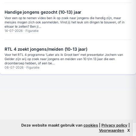
Handige jongens gezocht (10-13) jaar
Voor een op te nemen video ben ik op zoek naar jongens die handig zijn, maar
meisjes mogen zich ook aanmelden. Vind jij het leuk om dingen te bouwen, of in
elkaar te zetten? Ben ji...
14-07-2026
·
Figuratie
RTL 4 zoekt jongens/meiden (10-13 jaar)
Voor het RTL 4 programma 'Later als ik Groot ben' met presentator Jochem van
Gelder zijn wij op zoek naar jongens en meiden van 10 t/m 13 jaar die een
droomberoep hebben, of een be...
08-07-2026
·
Figuratie
Deze website maakt gebruik van
cookies
|
Privacy policy
|
© 2026 Filmpeople
Info
Voorwaarden
X