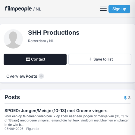
/ NL
Sign up
SHH Productions
Rotterdam / NL
Contact
Save to list
Overview
Posts
3
Posts
3
SPOED: Jongen/Meisje (10-13) met Groene vingers
Voor een op te nemen video ben ik op zoek naar een jongen of meisje van (10, 11, 12
of 13 jaar) met groene vingers. Iemand die het leuk vindt om met bloemen en planten
in de tuin b...
05-08-2026
·
Figuratie